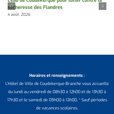
L’eau de Coudekerque pour lutter contre la
P
sécheresse des Flandres
d
4 août, 2026
3
Horaires et renseignements :
L’Hôtel de Ville de Coudekerque-Branche vous accueille
du lundi au vendredi de 08h30 à 12h00 et de 13h30 à
17h30 et le samedi de 09h00 à 12h00. * Sauf périodes
de vacances scolaires.