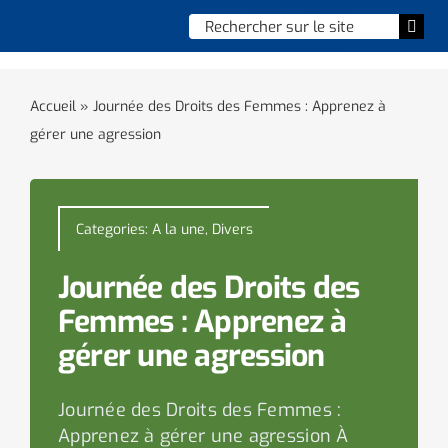
Skip
Chercher
Togg
to
:
Navi
content
Accueil
Accueil
»
Journée des Droits des Femmes : Apprenez à
gérer une agression
Vie municipale
Vie quotidienne
Categories:
A la une
,
Divers
Enfance, jeunesse & sports
Journée des Droits des
Culture et loisirs
Femmes : Apprenez à
gérer une agression
Social & solidarité
Journée des Droits des Femmes :
Contacter le maire
Apprenez à gérer une agression À