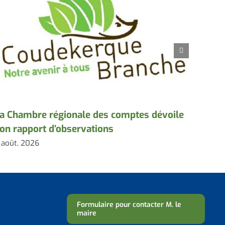
a Chambre régionale des comptes dévoile
À la r
on rapport d’observations
salle 
 août, 2026
3 août,
Formulaire pour contacter M. le
maire