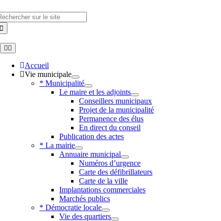
Skip
to
hercher
content
Toggle
Navigation
Accueil
Vie municipale
* Municipalité
Le maire et les adjoints
Conseillers municipaux
Projet de la municipalité
Permanence des élus
En direct du conseil
Publication des actes
* La mairie
Annuaire municipal
Numéros d’urgence
Carte des défibrillateurs
Carte de la ville
Implantations commerciales
Marchés publics
* Démocratie locale
Vie des quartiers