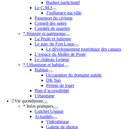
Budget participatif
Le C.M.J
J’influence ma ville
Passeport du civisme
Conseil des sages
Comités de quartier
* Histoire et patrimoine
La Peule et Julienne
Le parc du Fort Louis
Le développement touristique des canaux
L’espace du Maître de Poste
Le château Lesieur
* Urbanisme et habitat
Habitat
Occupation du domaine public
DK’bus
Permis de louer
Plan d’accessibilité
Urbanisme
Vie quotidienne
* Infos pratiques
Guichet Unique
Actualités
Vidéothèque
Galerie de photos