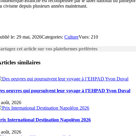
oudekerque-Branche est récompensée par le label national du passepor
u civisme depuis plusieurs années maintenant.
ublié le: 29 mai, 2026
Categories:
Culture
Vues: 210
artagez cet article sur vos plateformes préférées
rticles similaires
es oeuvres qui poursuivent leur voyage à l’EHPAD Yvon Duval
 août, 2026
rix International Destination Napoléon 2026
 août, 2026