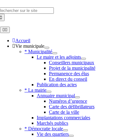
Skip
to
hercher
content
Toggle
Navigation
Accueil
Vie municipale
* Municipalité
Le maire et les adjoints
Conseillers municipaux
Projet de la municipalité
Permanence des élus
En direct du conseil
Publication des actes
* La mairie
Annuaire municipal
Numéros d’urgence
Carte des défibrillateurs
Carte de la ville
Implantations commerciales
Marchés publics
* Démocratie locale
Vie des quartiers