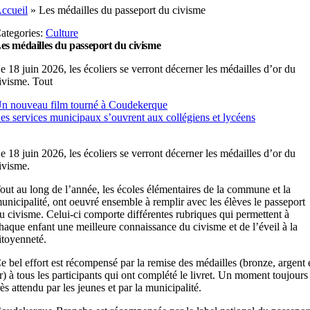
ccueil
»
Les médailles du passeport du civisme
ategories:
Culture
es médailles du passeport du civisme
e 18 juin 2026, les écoliers se verront décerner les médailles d’or du
ivisme. Tout
n nouveau film tourné à Coudekerque
es services municipaux s’ouvrent aux collégiens et lycéens
e 18 juin 2026, les écoliers se verront décerner les médailles d’or du
ivisme.
out au long de l’année, les écoles élémentaires de la commune et la
unicipalité, ont oeuvré ensemble à remplir avec les élèves le passeport
u civisme. Celui-ci comporte différentes rubriques qui permettent à
haque enfant une meilleure connaissance du civisme et de l’éveil à la
itoyenneté.
e bel effort est récompensé par la remise des médailles (bronze, argent 
r) à tous les participants qui ont complété le livret. Un moment toujours
rès attendu par les jeunes et par la municipalité.