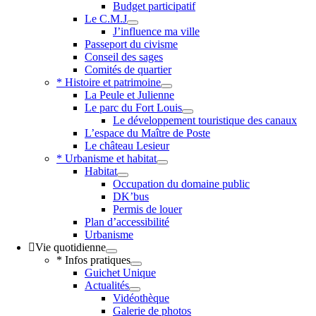
Budget participatif
Le C.M.J
J’influence ma ville
Passeport du civisme
Conseil des sages
Comités de quartier
* Histoire et patrimoine
La Peule et Julienne
Le parc du Fort Louis
Le développement touristique des canaux
L’espace du Maître de Poste
Le château Lesieur
* Urbanisme et habitat
Habitat
Occupation du domaine public
DK’bus
Permis de louer
Plan d’accessibilité
Urbanisme
Vie quotidienne
* Infos pratiques
Guichet Unique
Actualités
Vidéothèque
Galerie de photos