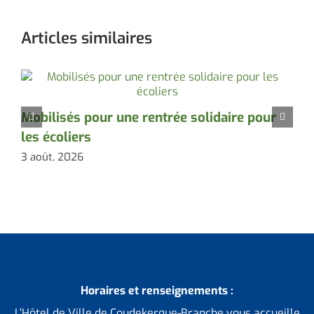
Articles similaires
Mobilisés pour une rentrée solidaire pour
D
les écoliers
l
3 août, 2026
3
Horaires et renseignements :
L’Hôtel de Ville de Coudekerque-Branche vous accueille