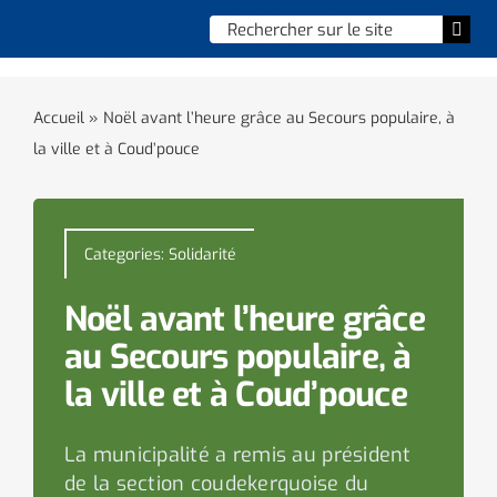
Skip
Chercher
Togg
to
:
Navi
content
Accueil
Accueil
»
Noël avant l’heure grâce au Secours populaire, à
la ville et à Coud’pouce
Vie municipale
Vie quotidienne
Categories:
Solidarité
Enfance, jeunesse & sports
Noël avant l’heure grâce
Culture et loisirs
au Secours populaire, à
la ville et à Coud’pouce
Social & solidarité
La municipalité a remis au président
Contacter le maire
de la section coudekerquoise du