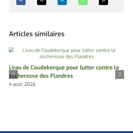
Articles similaires
L’eau de Coudekerque pour lutter contre la
P
sécheresse des Flandres
d
4 août, 2026
3