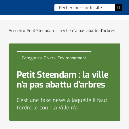
Skip
Chercher
Togg
to
:
Navi
content
Accueil
Accueil
»
Petit Steendam : la ville n’a pas abattu d’arbres
Vie municipale
Vie quotidienne
Categories:
Divers
,
Environnement
Enfance, jeunesse & sports
Petit Steendam : la ville
n’a pas abattu d’arbres
Culture et loisirs
C’est une fake news à laquelle il faut
Social & solidarité
tordre le cou : la Ville n’a
Contacter le maire