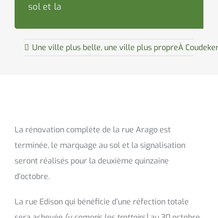
sol et la
Une ville plus belle, une ville plus propre
À Coudekerq
La rénovation complète de la rue Arago est
terminée, le marquage au sol et la signalisation
seront réalisés pour la deuxième quinzaine
d’octobre.
La rue Edison qui bénéficie d’une réfection totale
sera achevée
(y compris les trottoirs)
au 30 octobre