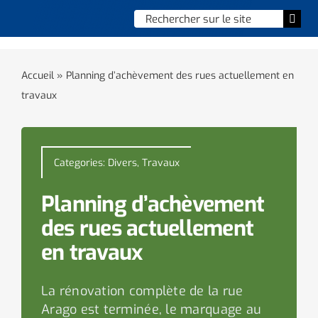
Skip
Chercher
Togg
to
:
Navi
content
Accueil
Accueil
»
Planning d’achèvement des rues actuellement en
travaux
Vie municipale
Vie quotidienne
Categories:
Divers
,
Travaux
Enfance, jeunesse & sports
Planning d’achèvement
Culture et loisirs
des rues actuellement
en travaux
Social & solidarité
La rénovation complète de la rue
Contacter le maire
Arago est terminée, le marquage au