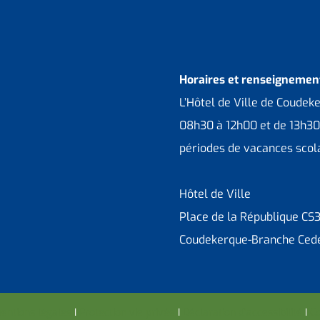
Horaires et renseignement
L’Hôtel de Ville de Coudek
08h30 à 12h00 et de 13h30
périodes de vacances scola
Hôtel de Ville
Place de la République CS
Coudekerque-Branche Ced
entions légales
I
Protection vie privée
I
Déclaration d’accessibilité
I
Co