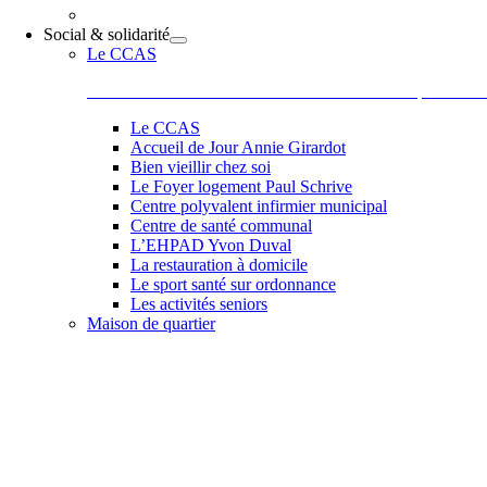
Social & solidarité
Le CCAS
Le Centre Communal d’Action Sociale situé 44 place de la
Le CCAS
Accueil de Jour Annie Girardot
Bien vieillir chez soi
Le Foyer logement Paul Schrive
Centre polyvalent infirmier municipal
Centre de santé communal
L’EHPAD Yvon Duval
La restauration à domicile
Le sport santé sur ordonnance
Les activités seniors
Maison de quartier
Belle et accueillante, la maison de quartier saura vous sédu
les activités comme des ateliers informatiques, les ateliers 
de Paul, Scrapbooking, langue des signes qu’elle vous pr
et la bonne humeur de son équipe et de ses adhérents.