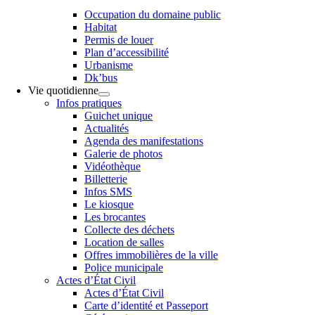
Occupation du domaine public
Habitat
Permis de louer
Plan d’accessibilité
Urbanisme
Dk’bus
Vie quotidienne
Infos pratiques
Guichet unique
Actualités
Agenda des manifestations
Galerie de photos
Vidéothèque
Billetterie
Infos SMS
Le kiosque
Les brocantes
Collecte des déchets
Location de salles
Offres immobilières de la ville
Police municipale
Actes d’État Civil
Actes d’État Civil
Carte d’identité et Passeport