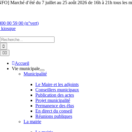
Skip
NFO] Marché d’été du 7 juillet au 25 août 2026 de 16h à 21h tous les ma
to
content
800 00 59 00 (n°vert)
 kiosque
Chercher
:
Toggle
Navigation
Accueil
Vie municipale
Municipalité
Le Maire et les adjoints
Conseillers municipaux
Publication des actes
Projet municipalité
Permanence des élus
En direct du conseil
Réunions publiques
La mairie