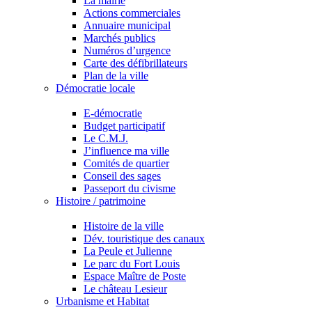
La mairie
Actions commerciales
Annuaire municipal
Marchés publics
Numéros d’urgence
Carte des défibrillateurs
Plan de la ville
Démocratie locale
E-démocratie
Budget participatif
Le C.M.J.
J’influence ma ville
Comités de quartier
Conseil des sages
Passeport du civisme
Histoire / patrimoine
Histoire de la ville
Dév. touristique des canaux
La Peule et Julienne
Le parc du Fort Louis
Espace Maître de Poste
Le château Lesieur
Urbanisme et Habitat