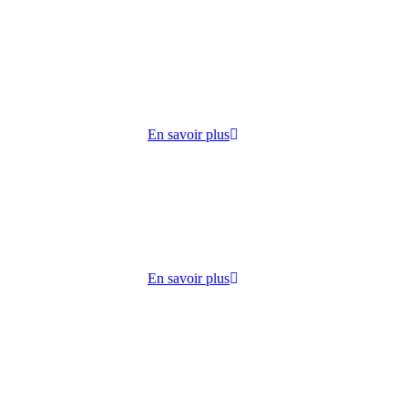
cueille
 lundi
ie,
En savoir plus
dico-
s
lisation
En savoir plus