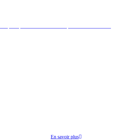
 République mène des actions de préventions et sociales
ire par
cuisine
opose
En savoir plus