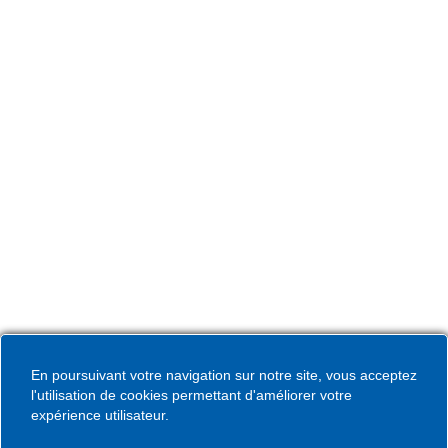
L’Hôtel de Ville de Coudekerque-Branche vous accueille
du lundi au vendredi de 08h30 à 12h00 et de 13h30 à
17h30 et le samedi de 09h00 à 12h00. * Sauf périodes
de vacances scolaires.
Hôtel de Ville
Place de la République CS30119
Coudekerque-Branche Cedex 59411
Tél : 03 28 29 25 25
Télécopie : 03 28 60 85 09
En poursuivant votre navigation sur notre site, vous acceptez
l'utilisation de cookies permettant d'améliorer votre
expérience utilisateur.