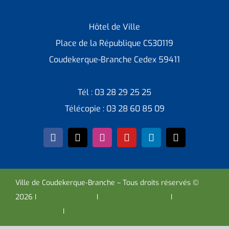
Hôtel de Ville
Place de la République CS30119
Coudekerque-Branche Cedex 59411
Tél : 03 28 29 25 25
Télécopie : 03 28 60 85 09
Ville de Coudekerque-Branche – Tous droits réservés ©
2026 I
Mentions légales
I
Protection vie privée
I
Déclaration
d’accessibilité
I
Contacter administrateur