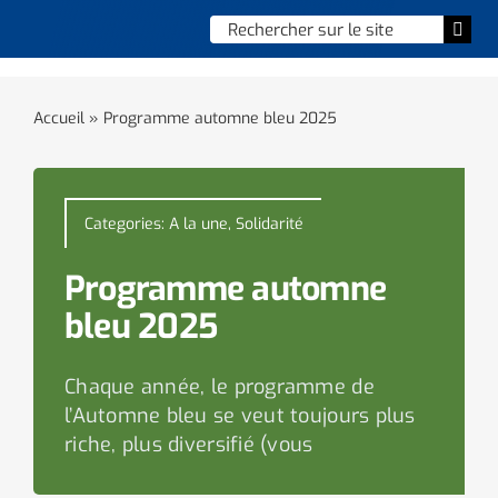
Skip
Chercher
Togg
to
:
Navi
content
Accueil
Accueil
»
Programme automne bleu 2025
Vie municipale
Vie quotidienne
Categories:
A la une
,
Solidarité
Enfance, jeunesse & sports
Programme automne
bleu 2025
Culture et loisirs
Chaque année, le programme de
Social & solidarité
l’Automne bleu se veut toujours plus
riche, plus diversifié (vous
Contacter le maire