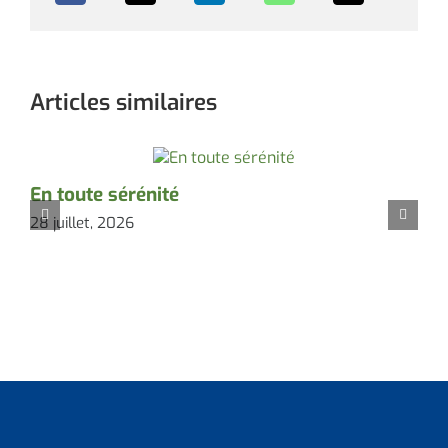
Articles similaires
En toute sérénité
P
28 juillet, 2026
2