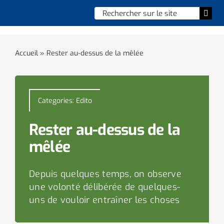
Skip
Chercher
Togg
to
:
Navi
content
Accueil
Accueil
»
Rester au-dessus de la mêlée
Vie municipale
Vie quotidienne
Categories:
Edito
Enfance, jeunesse & sports
Rester au-dessus de la
mêlée
Culture et loisirs
Depuis quelques temps, on observe
Social & solidarité
une volonté délibérée de quelques-
uns de vouloir entraîner les choses
Contacter le maire