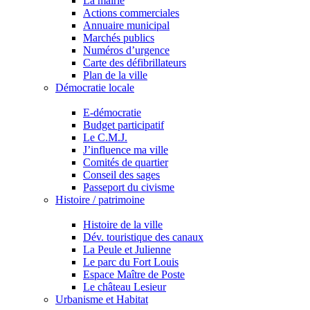
La mairie
Actions commerciales
Annuaire municipal
Marchés publics
Numéros d’urgence
Carte des défibrillateurs
Plan de la ville
Démocratie locale
E-démocratie
Budget participatif
Le C.M.J.
J’influence ma ville
Comités de quartier
Conseil des sages
Passeport du civisme
Histoire / patrimoine
Histoire de la ville
Dév. touristique des canaux
La Peule et Julienne
Le parc du Fort Louis
Espace Maître de Poste
Le château Lesieur
Urbanisme et Habitat