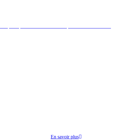
 République mène des actions de préventions et sociales
ire par
cuisine
opose
En savoir plus