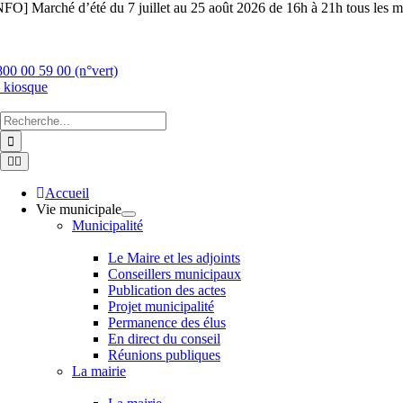
Skip
NFO] Marché d’été du 7 juillet au 25 août 2026 de 16h à 21h tous les ma
to
content
800 00 59 00 (n°vert)
 kiosque
Chercher
:
Toggle
Navigation
Accueil
Vie municipale
Municipalité
Le Maire et les adjoints
Conseillers municipaux
Publication des actes
Projet municipalité
Permanence des élus
En direct du conseil
Réunions publiques
La mairie