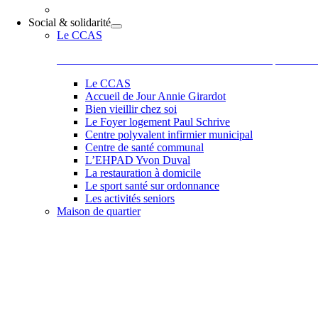
Social & solidarité
Le CCAS
Le Centre Communal d’Action Sociale situé 44 place de la
Le CCAS
Accueil de Jour Annie Girardot
Bien vieillir chez soi
Le Foyer logement Paul Schrive
Centre polyvalent infirmier municipal
Centre de santé communal
L’EHPAD Yvon Duval
La restauration à domicile
Le sport santé sur ordonnance
Les activités seniors
Maison de quartier
Belle et accueillante, la maison de quartier saura vous sédu
les activités comme des ateliers informatiques, les ateliers 
de Paul, Scrapbooking, langue des signes qu’elle vous pr
et la bonne humeur de son équipe et de ses adhérents.