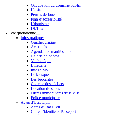
Occupation du domaine public
Habitat
Permis de louer
Plan d’accessibilité
Urbanisme
Dk’bus
Vie quotidienne
Infos pratiques
Guichet unique
Actualités
Agenda des manifestations
Galerie de photos
Vidéothèque
Billetterie
Infos SMS
Le kiosque
Les brocantes
Collecte des déchets
Location de salles
Offres immobilières de la ville
Police municipale
Actes d’État Civil
Actes d’État Civil
Carte d’identité et Passeport