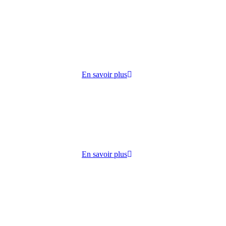
cueille
 lundi
ie,
En savoir plus
dico-
s
lisation
En savoir plus