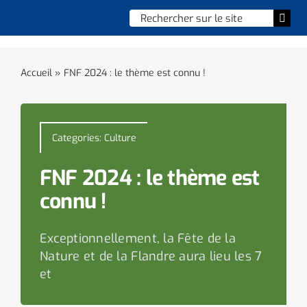
Skip
Chercher
Togg
to
:
Navi
content
Accueil
Accueil
»
FNF 2024 : le thème est connu !
Vie municipale
Vie quotidienne
Categories:
Culture
Enfance, jeunesse & sports
FNF 2024 : le thème est
connu !
Culture et loisirs
Exceptionnellement, la Fête de la
Social & solidarité
Nature et de la Flandre aura lieu les 7
et
Contacter le maire