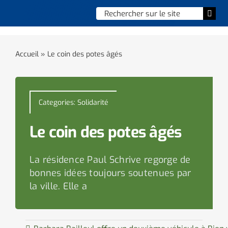
Skip
Chercher
Togg
to
:
Navi
content
Accueil
Accueil
»
Le coin des potes âgés
Vie municipale
Vie quotidienne
Categories:
Solidarité
Enfance, jeunesse & sports
Le coin des potes âgés
Culture et loisirs
La résidence Paul Schrive regorge de
bonnes idées toujours soutenues par
Social & solidarité
la ville. Elle a
Contacter le maire