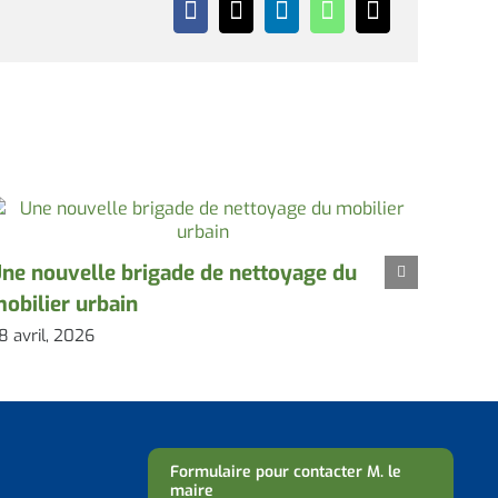
ne nouvelle brigade de nettoyage du
Le pr
obilier urbain
massi
8 avril, 2026
28 avri
Formulaire pour contacter M. le
maire