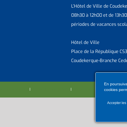
L’Hôtel de Ville de Coudek
08h30 à 12h00 et de 13h30
périodes de vacances scola
Hôtel de Ville
Place de la République CS
Coudekerque-Branche Ced
En poursuivan
entions légales
I
Protection vie privée
I
Déclaration d’accessibilité
I
Co
cookies perm
Accepter les