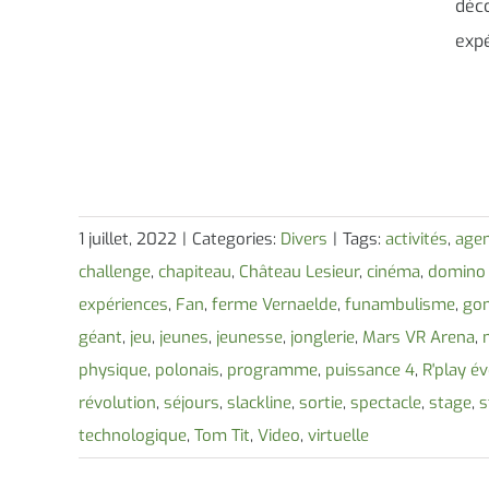
déco
expé
1 juillet, 2022
|
Categories:
Divers
|
Tags:
activités
,
age
challenge
,
chapiteau
,
Château Lesieur
,
cinéma
,
domino
expériences
,
Fan
,
ferme Vernaelde
,
funambulisme
,
gon
géant
,
jeu
,
jeunes
,
jeunesse
,
jonglerie
,
Mars VR Arena
,
physique
,
polonais
,
programme
,
puissance 4
,
R'play é
révolution
,
séjours
,
slackline
,
sortie
,
spectacle
,
stage
,
s
technologique
,
Tom Tit
,
Video
,
virtuelle