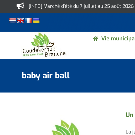
Skip
[INFO] Marché d’été du 7 juillet au 25 août 2026
to
content
Vie municipa
baby air ball
Un 
La j