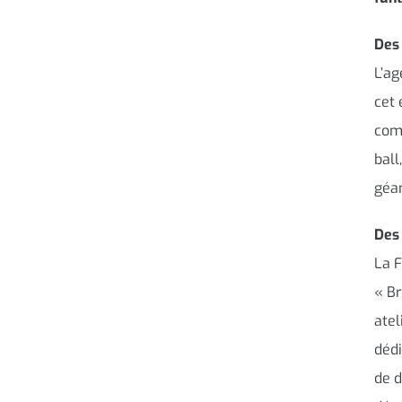
Des
L’ag
cet 
comm
ball
géan
Des 
La F
« Br
atel
dédi
de d