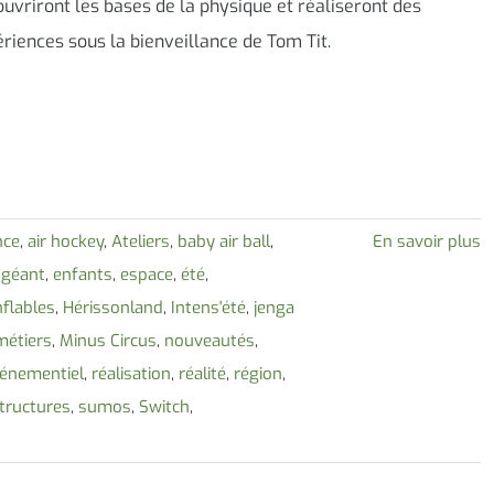
uvriront les bases de la physique et réaliseront des
riences sous la bienveillance de Tom Tit.
nce
,
air hockey
,
Ateliers
,
baby air ball
,
En savoir plus
 géant
,
enfants
,
espace
,
été
,
flables
,
Hérissonland
,
Intens'été
,
jenga
métiers
,
Minus Circus
,
nouveautés
,
vénementiel
,
réalisation
,
réalité
,
région
,
tructures
,
sumos
,
Switch
,