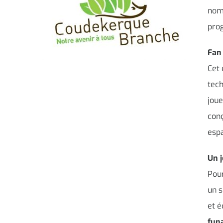
nomb
prog
Fan 
Cet 
tech
joue
conç
espa
Un j
Pour
un s
et é
funa