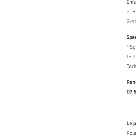
Enfa
et 8
Grat
Spec
* S
16 e
Tari
Ren
07 
Le p
Pour