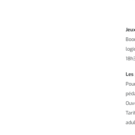
Jeux
Boom
logi
18h
Les
Pour
péda
Ouve
Tari
adul