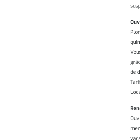
sus
Ouve
Plon
quin
Vous
grâc
de d
Tari
Loca
Ren
Ouve
merc
vac