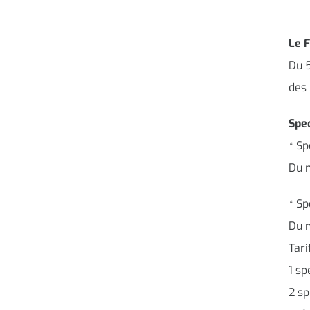
Le 
Du 5
des 
Spec
* Sp
Du m
* Sp
Du 
Tari
1 sp
2 sp