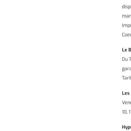
disp
mard
Impr
Coeu
Le 
Du 7
gara
Tari
Les 
Ven
10, 
Hypn