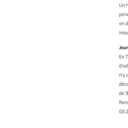
Un h
pend
en d
inou
Jou
En T
d’ad
n’y 
déco
de 9
Rens
03 2