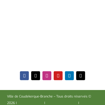
17h30 et le samedi de 09h00 à 12h00. * Sauf périodes
de vacances scolaires.
Hôtel de Ville
Place de la République CS30119
Coudekerque-Branche Cedex 59411
Tél : 03 28 29 25 25
Télécopie : 03 28 60 85 09
Ville de Coudekerque-Branche – Tous droits réservés ©
2026 I
Mentions légales
I
Protection vie privée
I
Déclaration