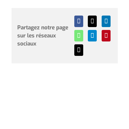
Partagez notre page
sur les réseaux
sociaux
Horaires et renseignements :
L’Hôtel de Ville de Coudekerque-Branche vous accueille
du lundi au vendredi de 08h30 à 12h00 et de 13h30 à