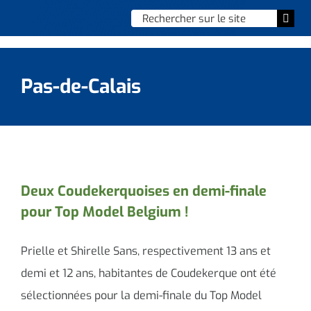
Skip
Chercher
Togg
to
:
Navi
content
Accueil
Pas-de-Calais
Vie municipale
Vie quotidienne
Enfance, jeunesse & sports
Deux Coudekerquoises en demi-finale
pour Top Model Belgium !
Culture et loisirs
Social & solidarité
Prielle et Shirelle Sans, respectivement 13 ans et
demi et 12 ans, habitantes de Coudekerque ont été
Contacter le maire
sélectionnées pour la demi-finale du Top Model