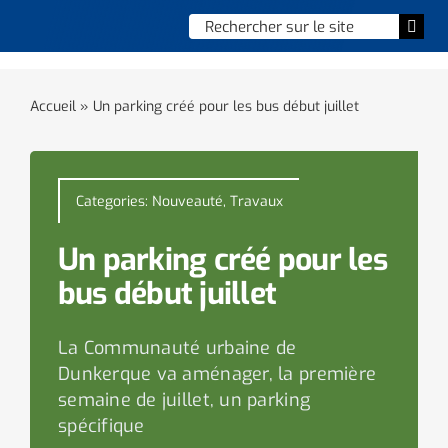
Skip
Chercher
Togg
to
:
Navi
content
Accueil
Accueil
»
Un parking créé pour les bus début juillet
Vie municipale
Vie quotidienne
Categories:
Nouveauté
,
Travaux
Enfance, jeunesse & sports
Un parking créé pour les
bus début juillet
Culture et loisirs
La Communauté urbaine de
Social & solidarité
Dunkerque va aménager, la première
semaine de juillet, un parking
Contacter le maire
spécifique