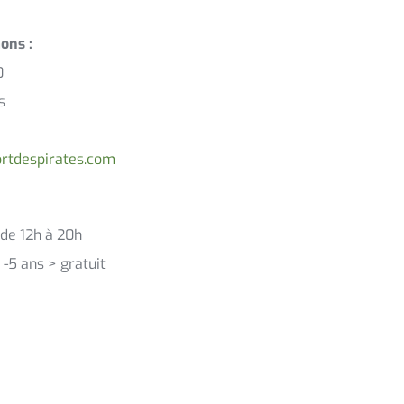
ons :
0
s
rtdespirates.com
t de 12h à 20h
, -5 ans > gratuit