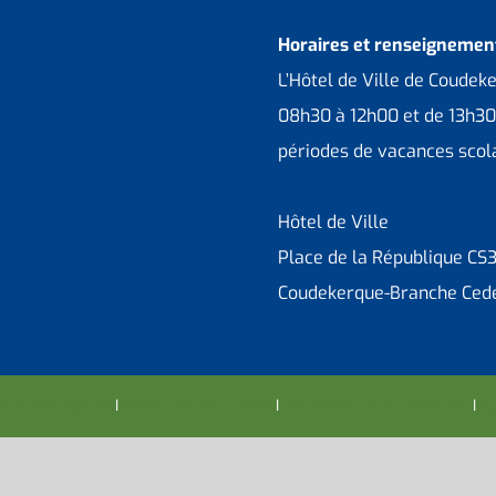
Horaires et renseignement
L’Hôtel de Ville de Coudek
08h30 à 12h00 et de 13h30
périodes de vacances scola
Hôtel de Ville
Place de la République CS
Coudekerque-Branche Ced
entions légales
I
Protection vie privée
I
Déclaration d’accessibilité
I
Co