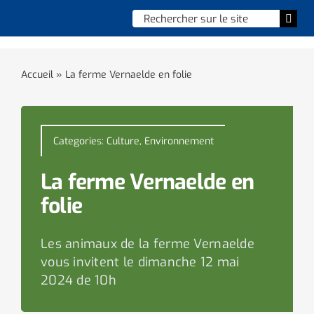
Skip
Chercher
Togg
to
:
Navi
content
Accueil
Accueil
»
La ferme Vernaelde en folie
Vie municipale
Vie quotidienne
Categories:
Culture
,
Environnement
Enfance, jeunesse & sports
La ferme Vernaelde en
folie
Culture et loisirs
Les animaux de la ferme Vernaelde
Social & solidarité
vous invitent le dimanche 12 mai
2024 de 10h
Contacter le maire