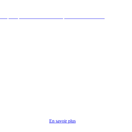
 République mène des actions de préventions et sociales
ire par
cuisine
opose
En savoir plus