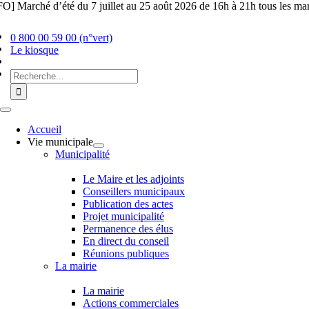
Skip
O] Marché d’été du 7 juillet au 25 août 2026 de 16h à 21h tous les mar
to
content
0 800 00 59 00 (n°vert)
Le kiosque
Chercher
:
Toggle
Navigation
Accueil
Vie municipale
Municipalité
Le Maire et les adjoints
Conseillers municipaux
Publication des actes
Projet municipalité
Permanence des élus
En direct du conseil
Réunions publiques
La mairie
La mairie
Actions commerciales