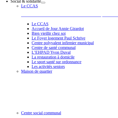
Social & solidarité
Le CCAS
Le Centre Communal d’Action Sociale situé 44 place de la
Le CCAS
Accueil de Jour Annie Girardot
Bien vieillir chez soi
Le Foyer logement Paul Schrive
Centre polyvalent infirmier municipal
Centre de santé communal
L’EHPAD Yvon Duval
La restauration à domicile
Le sport santé sur ordonnance
Les activités seniors
Maison de quartier
Belle et accueillante, la maison de quartier saura vous sédu
les activités comme des ateliers informatiques, les ateliers 
de Paul, Scrapbooking, langue des signes qu’elle vous pr
et la bonne humeur de son équipe et de ses adhérents.
Centre social communal