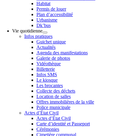
Habitat
Permis de louer
Plan d’accessibilité
Urbanisme
Dk’bus
Vie quotidienne
Infos pratiques
Guichet unique
Actualités
Agenda des manifestations
Galerie de photos
Vidéothèque
Billetterie
Infos SMS
Le kiosque
Les brocantes
Collecte des déchets
Location de salles
Offres immobilières de la ville
Police municipale
Actes d’État Civil
Actes d’État Civil
Carte d’identité et Passeport
Cérémonies
Cimetière communal