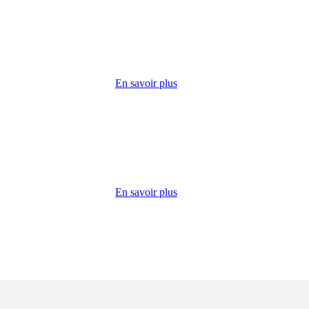
cueille
 lundi
ie,
En savoir plus
dico-
s
lisation
En savoir plus