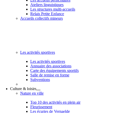
Les accueils périscolaires
Ateliers linguistiques
Les structures multi-accueils
Relais Petite Enfance
Accueils collectifs mineurs
Les activités sportives
Les activités sportives
Annuaire des associations
Carte des équipements sportifs
Salle de remise en forme
Subventions
Culture & loisirs
Nature en ville
Top 10 des activités en plein air
Fleurissement
Les écuries de Vernaelde