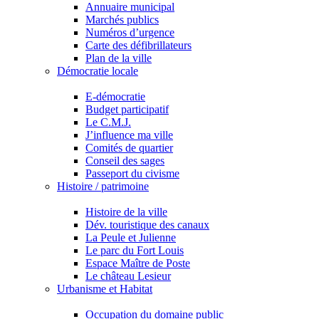
Annuaire municipal
Marchés publics
Numéros d’urgence
Carte des défibrillateurs
Plan de la ville
Démocratie locale
E-démocratie
Budget participatif
Le C.M.J.
J’influence ma ville
Comités de quartier
Conseil des sages
Passeport du civisme
Histoire / patrimoine
Histoire de la ville
Dév. touristique des canaux
La Peule et Julienne
Le parc du Fort Louis
Espace Maître de Poste
Le château Lesieur
Urbanisme et Habitat
Occupation du domaine public