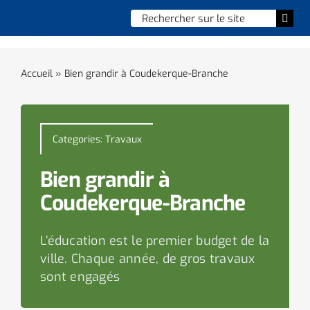
Skip
Chercher
Togg
to
:
Navi
content
Accueil
Accueil
»
Bien grandir à Coudekerque-Branche
Vie municipale
Vie quotidienne
Categories:
Travaux
Enfance, jeunesse & sports
Bien grandir à
Coudekerque-Branche
Culture et loisirs
L’éducation est le premier budget de la
Social & solidarité
ville. Chaque année, de gros travaux
sont engagés
Contacter le maire