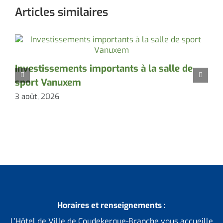
Articles similaires
Investissements importants à la salle de
E
sport Vanuxem
c
3 août, 2026
3
Horaires et renseignements :
L’Hôtel de Ville de Coudekerque-Branche vous accueille