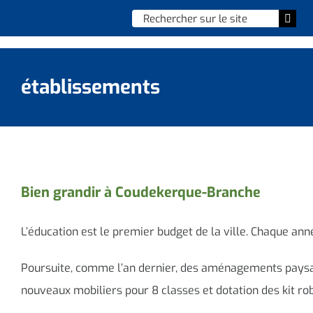
Skip
Chercher
Togg
to
:
Navi
content
Accueil
établissements
Vie municipale
Vie quotidienne
Enfance, jeunesse & sports
Bien grandir à Coudekerque-Branche
Culture et loisirs
L’éducation est le premier budget de la ville. Chaque ann
Social & solidarité
Poursuite, comme l’an dernier, des aménagements paysager
nouveaux mobiliers pour 8 classes et dotation des kit ro
Contacter le maire