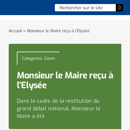
Skip
Chercher
Togg
to
:
Navi
content
Accueil
Accueil
»
Monsieur le Maire reçu à l’Elysée
Vie municipale
Vie quotidienne
Categories:
Zoom
Enfance, jeunesse & sports
Monsieur le Maire reçu à
l’Elysée
Culture et loisirs
Dans le cadre de la restitution du
Social & solidarité
grand débat national, Monsieur le
Maire a été
Contacter le maire