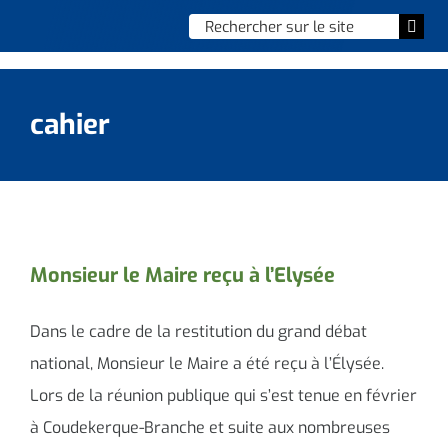
Skip
Chercher
Togg
to
:
Navi
content
Accueil
cahier
Vie municipale
Vie quotidienne
Enfance, jeunesse & sports
Monsieur le Maire reçu à l’Elysée
Culture et loisirs
Dans le cadre de la restitution du grand débat
Social & solidarité
national, Monsieur le Maire a été reçu à l’Élysée.
Lors de la réunion publique qui s’est tenue en février
Contacter le maire
à Coudekerque-Branche et suite aux nombreuses