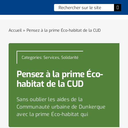
Skip
Chercher
Togg
to
:
Navi
content
Accueil
Accueil
»
Pensez à la prime Éco-habitat de la CUD
Vie municipale
Vie quotidienne
Categories:
Services
,
Solidarité
Enfance, jeunesse & sports
Pensez à la prime Éco-
habitat de la CUD
Culture et loisirs
Sans oublier les aides de la
Social & solidarité
Communauté urbaine de Dunkerque
avec la prime Éco-habitat qui
Contacter le maire