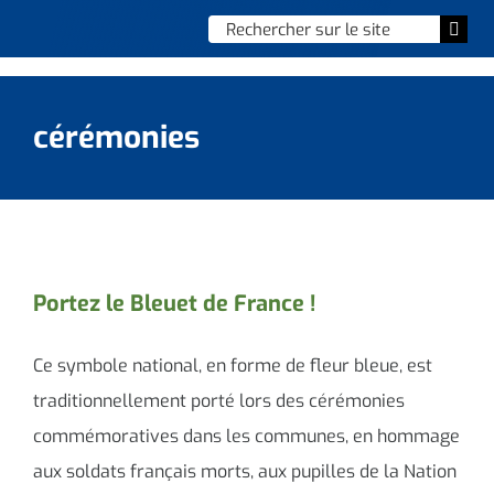
Skip
Chercher
Togg
to
:
Navi
content
Accueil
cérémonies
Vie municipale
Vie quotidienne
Enfance, jeunesse & sports
Portez le Bleuet de France !
Culture et loisirs
Ce symbole national, en forme de fleur bleue, est
Social & solidarité
traditionnellement porté lors des cérémonies
commémoratives dans les communes, en hommage
Contacter le maire
aux soldats français morts, aux pupilles de la Nation