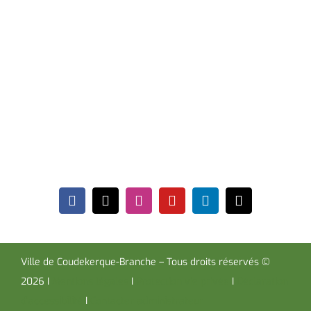
de vacances scolaires.
Hôtel de Ville
Place de la République CS30119
Coudekerque-Branche Cedex 59411
Tél : 03 28 29 25 25
Télécopie : 03 28 60 85 09
Ville de Coudekerque-Branche – Tous droits réservés ©
2026 I
Mentions légales
I
Protection vie privée
I
Déclaration
d’accessibilité
I
Contacter administrateur