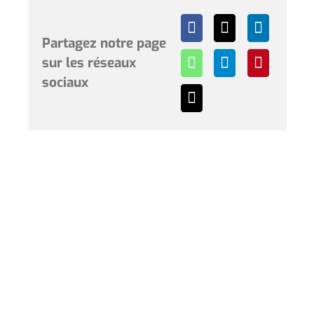
Partagez notre page
sur les réseaux
sociaux
Horaires et renseignements :
L’Hôtel de Ville de Coudekerque-Branche vous accueille
du lundi au vendredi de 08h30 à 12h00 et de 13h30 à
17h30 et le samedi de 09h00 à 12h00. * Sauf périodes