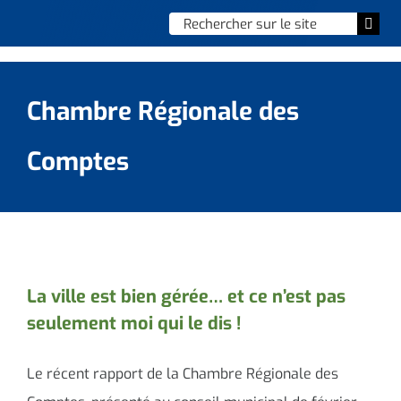
Skip
Chercher
Togg
to
:
Navi
content
Accueil
Chambre Régionale des
Vie municipale
Comptes
Vie quotidienne
Enfance, jeunesse & sports
Culture et loisirs
La ville est bien gérée… et ce n’est pas
seulement moi qui le dis !
Social & solidarité
Contacter le maire
Le récent rapport de la Chambre Régionale des