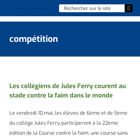
Skip
Chercher
Togg
to
:
Navi
content
Accueil
compétition
Vie municipale
Vie quotidienne
Enfance, jeunesse & sports
Les collégiens de Jules Ferry courent au
stade contre la faim dans le monde
Culture et loisirs
Social & solidarité
Le vendredi 10 mai, les élèves de 6ème et de 5ème
du collège Jules Ferry participeront à la 22ème
Contacter le maire
édition de la Course contre la faim, une course sans