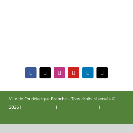
Hôtel de Ville
Place de la République CS30119
Coudekerque-Branche Cedex 59411
Tél : 03 28 29 25 25
Télécopie : 03 28 60 85 09
Ville de Coudekerque-Branche – Tous droits réservés ©
2026 I
Mentions légales
I
Protection vie privée
I
Déclaration
d’accessibilité
I
Contacter administrateur