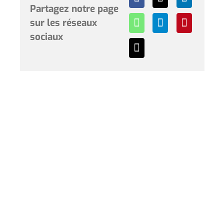
Partagez notre page
sur les réseaux
sociaux
Horaires et renseignements :
L’Hôtel de Ville de Coudekerque-Branche vous accueille
du lundi au vendredi de 08h30 à 12h00 et de 13h30 à
17h30 et le samedi de 09h00 à 12h00. * Sauf périodes
de vacances scolaires.