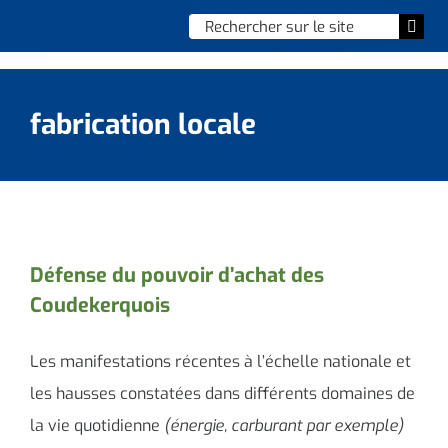
Skip
Chercher
Togg
to
:
Navi
content
Accueil
fabrication locale
Vie municipale
Vie quotidienne
Enfance, jeunesse & sports
Défense du pouvoir d’achat des
Coudekerquois
Culture et loisirs
Social & solidarité
Les manifestations récentes à l’échelle nationale et
les hausses constatées dans différents domaines de
Contacter le maire
la vie quotidienne
(énergie, carburant par exemple)