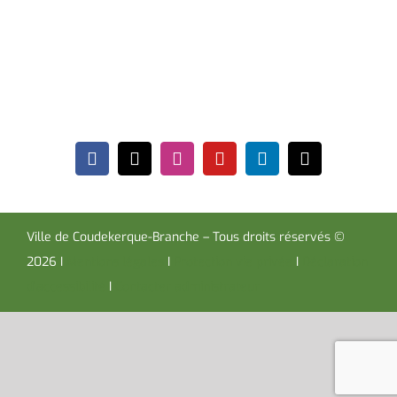
Coudekerque-Branche Cedex 59411
Tél : 03 28 29 25 25
Télécopie : 03 28 60 85 09
Ville de Coudekerque-Branche – Tous droits réservés ©
2026 I
Mentions légales
I
Protection vie privée
I
Déclaration
d’accessibilité
I
Contacter administrateur