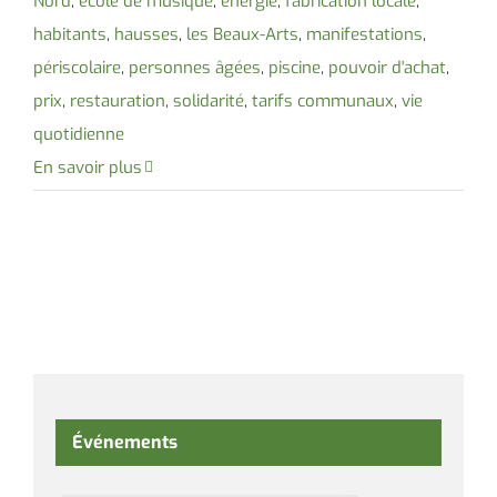
Nord
,
école de musique
,
énergie
,
fabrication locale
,
habitants
,
hausses
,
les Beaux-Arts
,
manifestations
,
périscolaire
,
personnes âgées
,
piscine
,
pouvoir d'achat
,
prix
,
restauration
,
solidarité
,
tarifs communaux
,
vie
quotidienne
En savoir plus
Événements