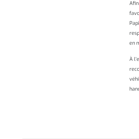
Afin
favo
Papi
resp
en m
À l’
reco
véhi
hand