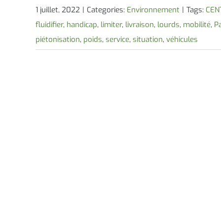
1 juillet, 2022
|
Categories:
Environnement
|
Tags:
CEN
fluidifier
,
handicap
,
limiter
,
livraison
,
lourds
,
mobilité
,
Pa
piétonisation
,
poids
,
service
,
situation
,
véhicules