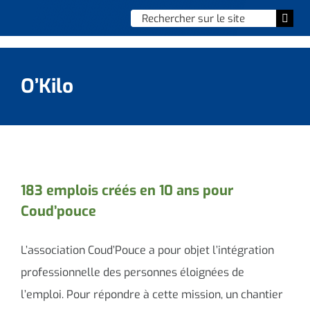
Skip
Chercher
Togg
to
:
Navi
content
Accueil
O’Kilo
Vie municipale
Vie quotidienne
Enfance, jeunesse & sports
183 emplois créés en 10 ans pour
Coud’pouce
Culture et loisirs
Social & solidarité
L’association Coud’Pouce a pour objet l’intégration
professionnelle des personnes éloignées de
Contacter le maire
l’emploi. Pour répondre à cette mission, un chantier