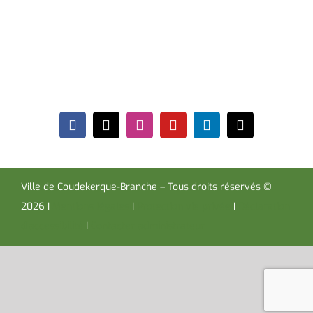
Coudekerque-Branche Cedex 59411
Tél : 03 28 29 25 25
Télécopie : 03 28 60 85 09
Ville de Coudekerque-Branche – Tous droits réservés ©
2026 I
Mentions légales
I
Protection vie privée
I
Déclaration
d’accessibilité
I
Contacter administrateur