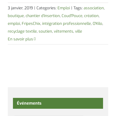
3 janvier, 2019
|
Categories:
Emploi
|
Tags:
association
,
boutique
,
chantier d'insertion
,
Coud'Pouce
,
création
,
emploi
,
FripesChix
,
intégration professionnelle
,
O'Kilo
,
recyclage textile
,
soutien
,
vêtements
,
ville
En savoir plus
Événements