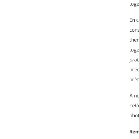
loge
En c
cons
ther
loge
pro
préc
prêt
À no
cell
pho
Ren