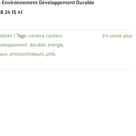
e Environnement Développement Durable
8 24 15 41
idarité
|
Tags:
caméra
,
caution
,
En savoir plus
veloppement
,
durable
,
énergie
,
aux
,
photovoltaïques
,
pôle
,