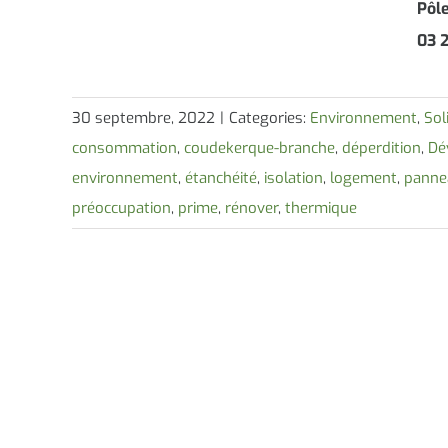
Pôl
03 2
30 septembre, 2022
|
Categories:
Environnement
,
Sol
consommation
,
coudekerque-branche
,
déperdition
,
Dé
environnement
,
étanchéité
,
isolation
,
logement
,
panne
préoccupation
,
prime
,
rénover
,
thermique