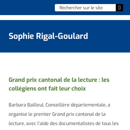
Skip
Chercher
Togg
to
:
Navi
content
Accueil
Sophie Rigal-Goulard
Vie municipale
Vie quotidienne
Enfance, jeunesse & sports
Grand prix cantonal de la lecture : les
collégiens ont fait leur choix
Culture et loisirs
Social & solidarité
Barbara Bailleul, Conseillère départementale, a
organisé le premier Grand prix cantonal de la
Contacter le maire
lecture, avec l’aide des documentalistes de tous les