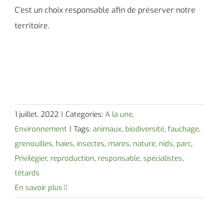
C’est un choix responsable afin de préserver notre
territoire.
1 juillet, 2022
|
Categories:
A la une
,
Environnement
|
Tags:
animaux
,
biodiversité
,
fauchage
,
grenouilles
,
haies
,
insectes
,
mares
,
nature
,
nids
,
parc
,
Privilégier
,
reproduction
,
responsable
,
spécialistes
,
têtards
En savoir plus