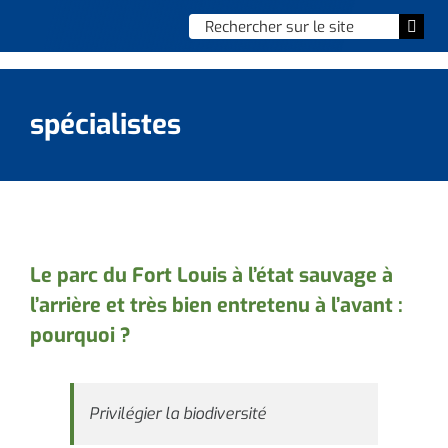
Skip
Chercher
Togg
to
:
Navi
content
Accueil
spécialistes
Vie municipale
Vie quotidienne
Enfance, jeunesse & sports
Le parc du Fort Louis à l’état sauvage à
l’arrière et très bien entretenu à l’avant :
Culture et loisirs
pourquoi ?
Social & solidarité
Privilégier la biodiversité
Contacter le maire