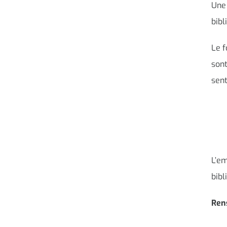
Une 
bib
Le f
sont
sent
L’em
bib
Ren