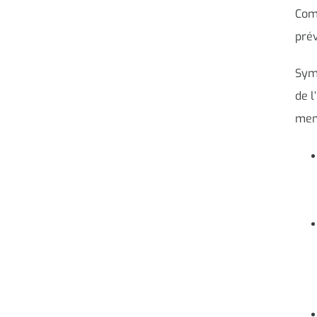
Com
prév
Sym
de l
men