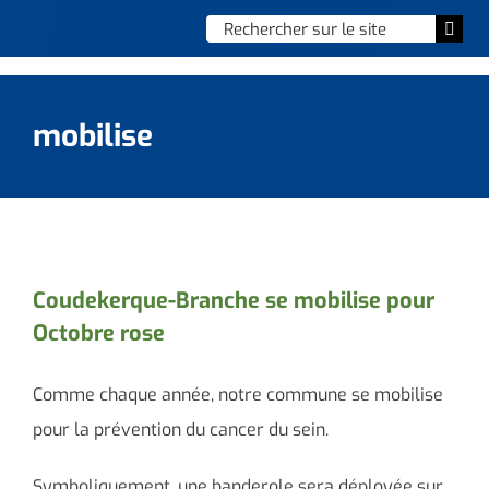
Skip
Chercher
Togg
to
:
Navi
content
Accueil
mobilise
Vie municipale
Vie quotidienne
Enfance, jeunesse & sports
Coudekerque-Branche se mobilise pour
Octobre rose
Culture et loisirs
Social & solidarité
Comme chaque année, notre commune se mobilise
pour la prévention du cancer du sein.
Contacter le maire
Symboliquement, une banderole sera déployée sur