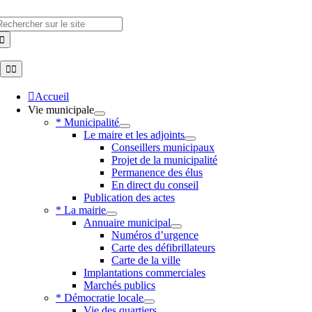
Skip
to
hercher
content
Toggle
Navigation
Accueil
Vie municipale
* Municipalité
Le maire et les adjoints
Conseillers municipaux
Projet de la municipalité
Permanence des élus
En direct du conseil
Publication des actes
* La mairie
Annuaire municipal
Numéros d’urgence
Carte des défibrillateurs
Carte de la ville
Implantations commerciales
Marchés publics
* Démocratie locale
Vie des quartiers