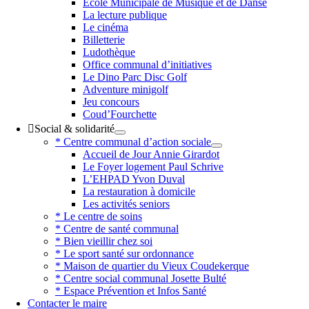
Ecole Municipale de Musique et de Danse
La lecture publique
Le cinéma
Billetterie
Ludothèque
Office communal d’initiatives
Le Dino Parc Disc Golf
Adventure minigolf
Jeu concours
Coud’Fourchette
Social & solidarité
* Centre communal d’action sociale
Accueil de Jour Annie Girardot
Le Foyer logement Paul Schrive
L’EHPAD Yvon Duval
La restauration à domicile
Les activités seniors
* Le centre de soins
* Centre de santé communal
* Bien vieillir chez soi
* Le sport santé sur ordonnance
* Maison de quartier du Vieux Coudekerque
* Centre social communal Josette Bulté
* Espace Prévention et Infos Santé
Contacter le maire