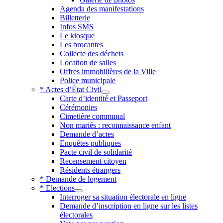
Agenda des manifestations
Billetterie
Infos SMS
Le kiosque
Les brocantes
Collecte des déchets
Location de salles
Offres immobilières de la Ville
Police municipale
* Actes d’État Civil
Carte d’identité et Passeport
Cérémonies
Cimetière communal
Non mariés : reconnaissance enfant
Demande d’actes
Enquêtes publiques
Pacte civil de solidarité
Recensement citoyen
Résidents étrangers
* Demande de logement
* Elections
Interroger sa situation électorale en ligne
Demande d’inscription en ligne sur les listes
électorales