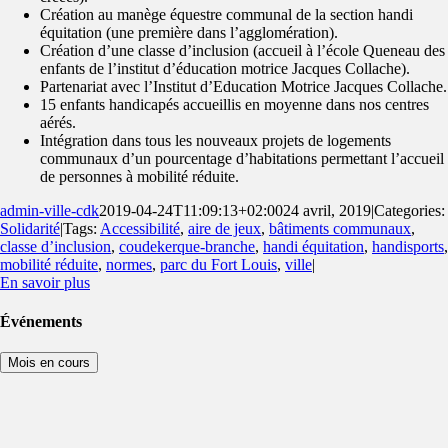
Création au manège équestre communal de la section handi
équitation (une première dans l’agglomération).
Création d’une classe d’inclusion (accueil à l’école Queneau des
enfants de l’institut d’éducation motrice Jacques Collache).
Partenariat avec l’Institut d’Education Motrice Jacques Collache.
15 enfants handicapés accueillis en moyenne dans nos centres
aérés.
Intégration dans tous les nouveaux projets de logements
communaux d’un pourcentage d’habitations permettant l’accueil
de personnes à mobilité réduite.
admin-ville-cdk
2019-04-24T11:09:13+02:00
24 avril, 2019
|
Categories:
Solidarité
|
Tags:
Accessibilité
,
aire de jeux
,
bâtiments communaux
,
classe d’inclusion
,
coudekerque-branche
,
handi équitation
,
handisports
,
mobilité réduite
,
normes
,
parc du Fort Louis
,
ville
|
En savoir plus
Événements
Mois en cours