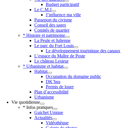
Budget participatif
Le C.M.J
J’influence ma ville
Passeport du civisme
Conseil des sages
Comités de quartier
* Histoire et patrimoine
La Peule et Julienne
Le parc du Fort Louis
Le développement touristique des canaux
L’espace du Maître de Poste
Le château Lesieur
* Urbanisme et habitat
Habitat
Occupation du domaine public
DK’bus
Permis de louer
Plan d’accessibilité
Urbanisme
Vie quotidienne
* Infos pratiques
Guichet Unique
Actualités
Vidéothèque
Galerie de photos