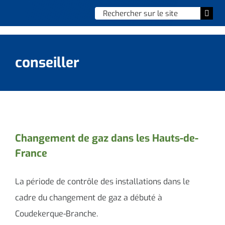
Skip
Chercher
Togg
to
:
Navi
content
Accueil
conseiller
Vie municipale
Vie quotidienne
Enfance, jeunesse & sports
Changement de gaz dans les Hauts-de-
France
Culture et loisirs
Social & solidarité
La période de contrôle des installations dans le
cadre du changement de gaz a débuté à
Contacter le maire
Coudekerque-Branche.