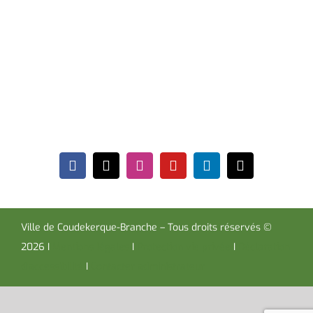
Hôtel de Ville
Place de la République CS30119
Coudekerque-Branche Cedex 59411
Tél : 03 28 29 25 25
Télécopie : 03 28 60 85 09
Ville de Coudekerque-Branche – Tous droits réservés ©
2026 I
Mentions légales
I
Protection vie privée
I
Déclaration
d’accessibilité
I
Contacter administrateur