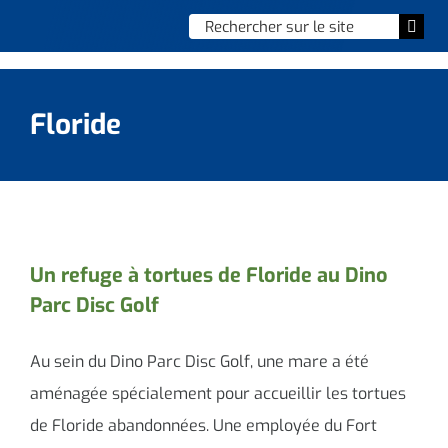
Skip
Chercher
Togg
to
:
Navi
content
Accueil
Floride
Vie municipale
Vie quotidienne
Enfance, jeunesse & sports
Un refuge à tortues de Floride au Dino
Parc Disc Golf
Culture et loisirs
Social & solidarité
Au sein du Dino Parc Disc Golf, une mare a été
aménagée spécialement pour accueillir les tortues
Contacter le maire
de Floride abandonnées. Une employée du Fort