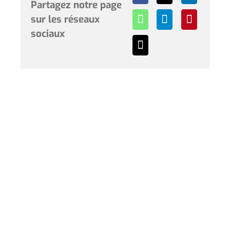
Partagez notre page
sur les réseaux
sociaux
Horaires et renseignements :
L’Hôtel de Ville de Coudekerque-Branche vous accueille
du lundi au vendredi de 08h30 à 12h00 et de 13h30 à
17h30 et le samedi de 09h00 à 12h00. * Sauf périodes
de vacances scolaires.