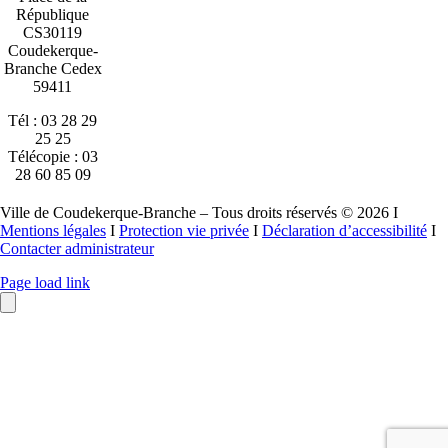
République
CS30119
Coudekerque-
Branche Cedex
59411
Tél : 03 28 29
25 25
Télécopie : 03
28 60 85 09
Ville de Coudekerque-Branche – Tous droits réservés © 2026 I
Mentions légales
I
Protection vie privée
I
Déclaration d’accessibilité
I
Contacter administrateur
Page load link