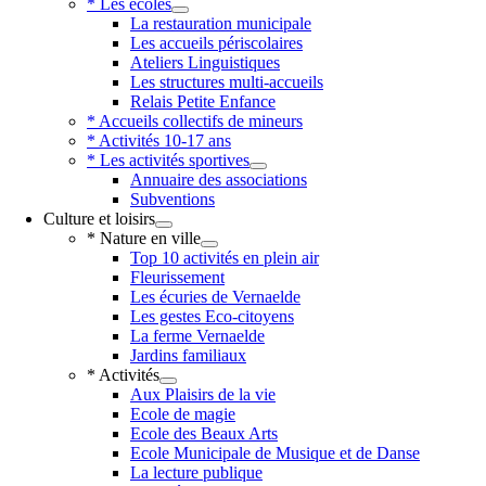
* Les écoles
La restauration municipale
Les accueils périscolaires
Ateliers Linguistiques
Les structures multi-accueils
Relais Petite Enfance
* Accueils collectifs de mineurs
* Activités 10-17 ans
* Les activités sportives
Annuaire des associations
Subventions
Culture et loisirs
* Nature en ville
Top 10 activités en plein air
Fleurissement
Les écuries de Vernaelde
Les gestes Eco-citoyens
La ferme Vernaelde
Jardins familiaux
* Activités
Aux Plaisirs de la vie
Ecole de magie
Ecole des Beaux Arts
Ecole Municipale de Musique et de Danse
La lecture publique