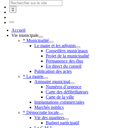
Skip
Chercher
to
:
content
Toggle
Navigation
Accueil
Vie municipale
* Municipalité
Le maire et les adjoints
Conseillers municipaux
Projet de la municipalité
Permanence des élus
En direct du conseil
Publication des actes
* La mairie
Annuaire municipal
Numéros d’urgence
Carte des défibrillateurs
Carte de la ville
Implantations commerciales
Marchés publics
* Démocratie locale
Vie des quartiers
Budget participatif
Le C.M.J