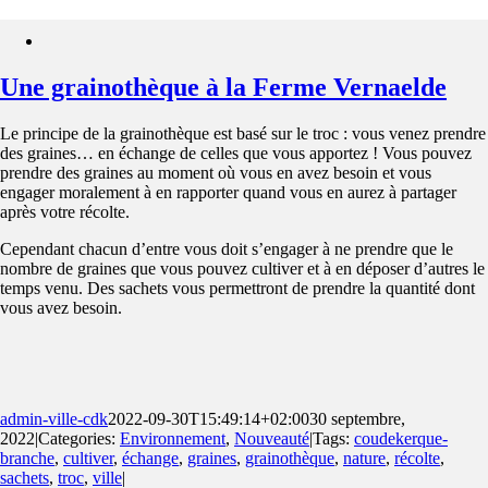
Une grainothèque à la Ferme Vernaelde
Le principe de la grainothèque est basé sur le troc : vous venez prendre
des graines… en échange de celles que vous apportez ! Vous pouvez
prendre des graines au moment où vous en avez besoin et vous
engager moralement à en rapporter quand vous en aurez à partager
après votre récolte.
Cependant chacun d’entre vous doit s’engager à ne prendre que le
nombre de graines que vous pouvez cultiver et à en déposer d’autres le
temps venu. Des sachets vous permettront de prendre la quantité dont
vous avez besoin.
admin-ville-cdk
2022-09-30T15:49:14+02:00
30 septembre,
2022
|
Categories:
Environnement
,
Nouveauté
|
Tags:
coudekerque-
branche
,
cultiver
,
échange
,
graines
,
grainothèque
,
nature
,
récolte
,
sachets
,
troc
,
ville
|