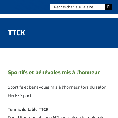
Skip
Chercher
Togg
to
:
Navi
content
Accueil
TTCK
Vie municipale
Vie quotidienne
Enfance, jeunesse & sports
Sportifs et bénévoles mis à l’honneur
Culture et loisirs
Sportifs et bénévoles mis à l’honneur lors du salon
Social & solidarité
Hériss’sport
Tennis de table TTCK
Contacter le maire
David Bourdon et Ilana N’Guyen, vice-champion de