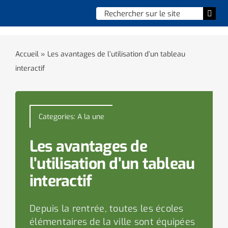
Skip
Chercher
Togg
to
:
Navi
content
Accueil
Accueil
»
Les avantages de l’utilisation d’un tableau
interactif
Vie municipale
Vie quotidienne
Categories:
A la une
Enfance, jeunesse & sports
Les avantages de
Culture et loisirs
l’utilisation d’un tableau
interactif
Social & solidarité
Depuis la rentrée, toutes les écoles
Contacter le maire
élémentaires de la ville sont équipées