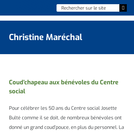
Skip
Chercher
Togg
to
:
Navi
content
Accueil
Christine Maréchal
Vie municipale
Vie quotidienne
Enfance, jeunesse & sports
Coud’chapeau aux bénévoles du Centre
social
Culture et loisirs
Social & solidarité
Pour célébrer les 50 ans du Centre social Josette
Bulté comme il se doit, de nombreux bénévoles ont
Contacter le maire
donné un grand coud’pouce, en plus du personnel. La