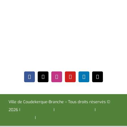
Hôtel de Ville
Place de la République CS30119
Coudekerque-Branche Cedex 59411
Tél : 03 28 29 25 25
Télécopie : 03 28 60 85 09
Ville de Coudekerque-Branche – Tous droits réservés ©
2026 I
Mentions légales
I
Protection vie privée
I
Déclaration
d’accessibilité
I
Contacter administrateur