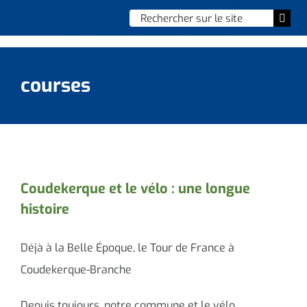
Skip
Chercher
Togg
to
:
Navi
content
Accueil
courses
Vie municipale
Vie quotidienne
Enfance, jeunesse & sports
Coudekerque et le vélo : une longue
histoire
Culture et loisirs
Social & solidarité
Déjà à la Belle Époque, le Tour de France à
Coudekerque-Branche
Contacter le maire
Depuis toujours, notre commune et le vélo