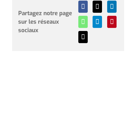
Partagez notre page
sur les réseaux
sociaux
Horaires et renseignements :
L’Hôtel de Ville de Coudekerque-Branche vous accueille
du lundi au vendredi de 08h30 à 12h00 et de 13h30 à
17h30 et le samedi de 09h00 à 12h00. * Sauf périodes
de vacances scolaires.